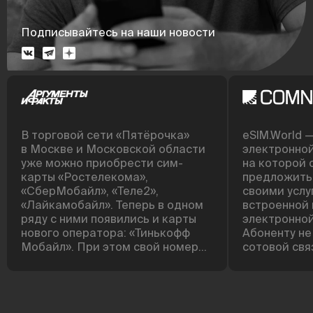
Подписывайтесь на наши новости
В торговой сети «Пятёрочка»
eSIM.World 
в Москве и Московской области
электронно
уже можно приобрести сим-
на которой 
карты «Ростелекома»,
предложить
«СберМобайл», «Теле2»,
своими усл
«Лайкамобайл». Теперь в одном
встроенной 
ряду с ними появились и карты
электронной
нового оператора: «Тинькофф
Абоненту не
Мобайл». При этом свой номер
сотовой свя
вы можете сохранить.
симку. А оп
Процедура довольно простая:
снизить сто
пройти регистрацию,
нового клие
активировать карту и оформить
бумажный д