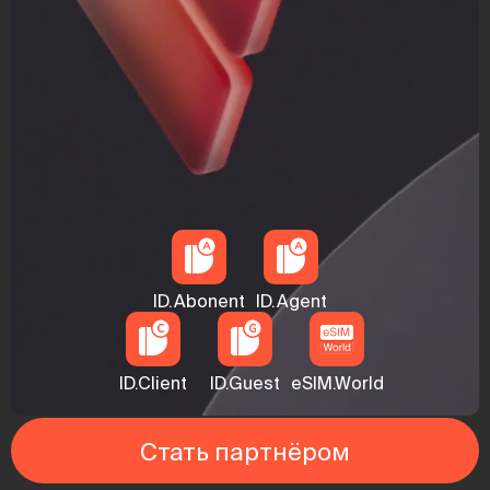
ID.Abonent
ID.Agent
ID.Client
ID.Guest
eSIM.World
Стать партнёром