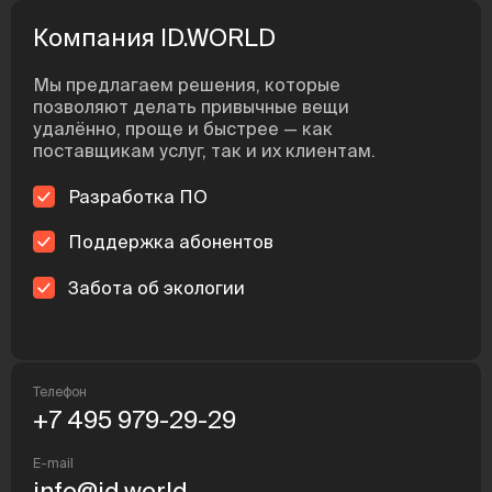
перенос номера можно
в онлайн-ф
в приложении ID.ABONENT.
охват целев
Компания ID.WORLD
Возможность купить сим-карту
Надежные 
буквально у дома открывает
идентифика
Мы предлагаем решения, которые
новые перспективы для свободы
возможност
позволяют делать привычные вещи
выбора.
пользовате
удалённо, проще и быстрее — как
документов.
поставщикам услуг, так и их клиентам.
Разработка ПО
Поддержка абонентов
Забота об экологии
Телефон
+7 495 979-29-29
E-mail
info@id.world