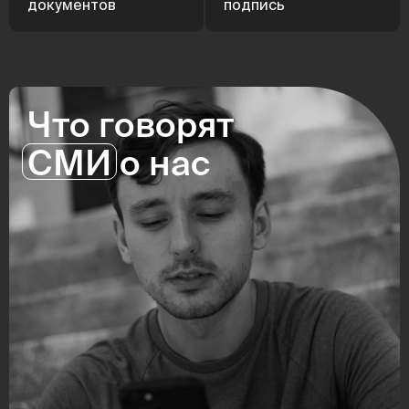
документов
подпись
Что говорят
СМИ
о нас