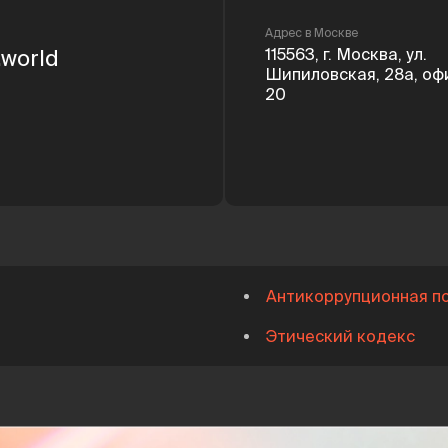
Адрес в Москве
.world
115563
,
г. Москва
,
ул.
Шипиловская, 28а, оф
20
Антикоррупционная п
Этический кодекс