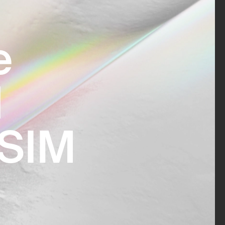
е
d
eSIM