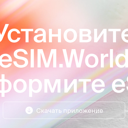
Установит
eSIM.Worl
формите 
Скачать приложение