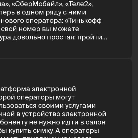
а», «СберМобайл», «Теле2»,
перь в одном ряду с ними
 нового оператора: «Тинькофф
 свой номер вы можете
ура довольно простая: пройти
вировать карту и оформить
ожно в приложении ID.ABONENT.
ь сим-карту буквально у дома
перспективы для свободы
платформа электронной
орой операторы могут
ьзоваться своими услугами
ной в устройство электронной
Абоненту не нужно идти в салон
бы купить симку. А операторы