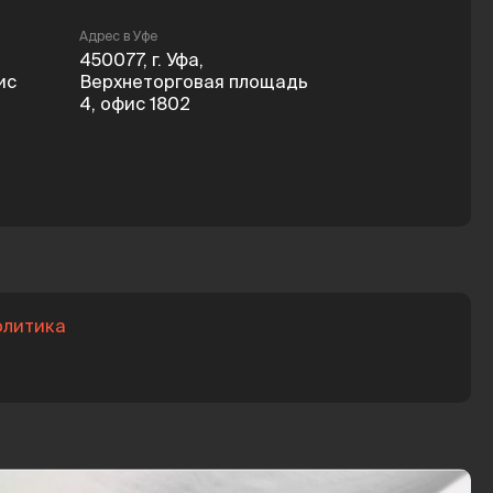
Адрес в Уфе
450077
,
г. Уфа
,
ис
Верхнеторговая площадь
4, офис 1802
олитика