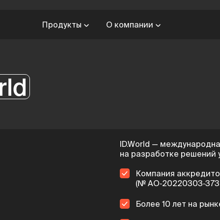
Продукты
О компании
rld
ID.World — международн
на разработке решений 
Компания аккредито
(№ АО‑20220303‑3732
Более 10 лет на рынк