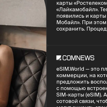
карты «Ростелеком
«Лайкамобайл». Те
появились и карты
Мобайл». При этом
сохранить. Процед
регистрацию, акти
перенос номера м
Возможность купит
открывает новые 
выбора.
eSIM.World — это 
коммерции, на кот
предложить воспол
с помощью встроен
SIM-карты (eSIM). 
сотовой связи, что